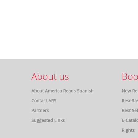
About us
Boo
About America Reads Spanish
New Re
Contact ARS
Reseña
Partners
Best Sel
Suggested Links
E-Catal
Rights