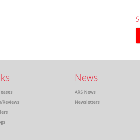
S
ks
News
leases
ARS News
s/Reviews
Newsletters
lers
ogs