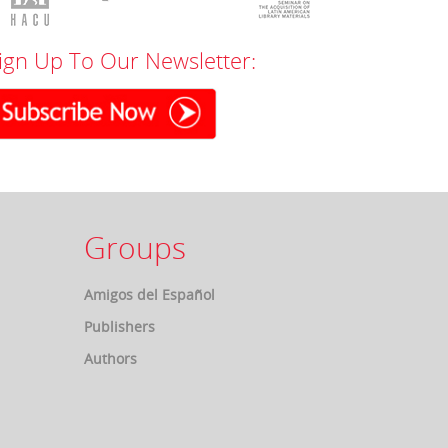
ign Up To Our Newsletter:
Groups
Amigos del Español
Publishers
Authors