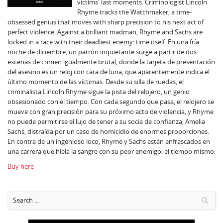
victims' last moments. Criminologist Lincoln
Rhyme tracks the Watchmaker, a time-
obsessed genius that moves with sharp precision to his next act of
perfect violence. Against a brilliant madman, Rhyme and Sachs are
locked in a race with their deadliest enemy: time itself. En una fría
noche de diciembre, un patrón inquietante surge a partir de dos
escenas de crimen igualmente brutal, donde la tarjeta de presentación
del asesino es un reloj con cara de luna, que aparentemente indica el
último momento de las víctimas. Desde su silla de ruedas, el
criminalista Lincoln Rhyme sigue la pista del relojero, un genio
obsesionado con el tiempo. Con cada segundo que pasa, el relojero se
mueve con gran precisión para su próximo acto de violencia, y Rhyme
no puede permitirse el lujo de tener a su socia de confianza, Amelia
Sachs, distraída por un caso de homicidio de enormes proporciones.
En contra de un ingenioso loco, Rhyme y Sachs están enfrascados en
una carrera que hiela la sangre con su peor enemigo: el tiempo mismo.
Buy here