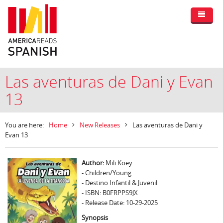
Las aventuras de Dani y Evan
13
You are here:
Home
New Releases
Las aventuras de Dani y
Evan 13
Author:
Mili Koey
- Children/Young
- Destino Infantil & Juvenil
- ISBN: B0FRPPS9JX
- Release Date: 10-29-2025
Synopsis