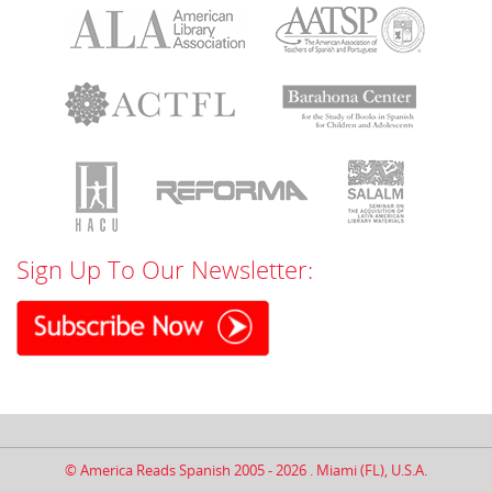
Sign Up To Our Newsletter:
© America Reads Spanish 2005 - 2026 . Miami (FL), U.S.A.