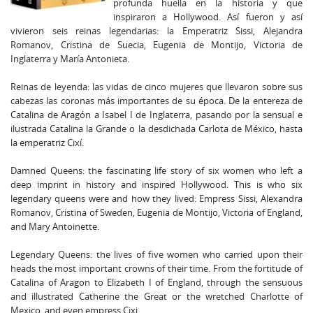
profunda huella en la historia y que
inspiraron a Hollywood. Así fueron y así
vivieron seis reinas legendarias: la Emperatriz Sissi, Alejandra
Romanov, Cristina de Suecia, Eugenia de Montijo, Victoria de
Inglaterra y María Antonieta.
Reinas de leyenda: las vidas de cinco mujeres que llevaron sobre sus
cabezas las coronas más importantes de su época. De la entereza de
Catalina de Aragón a Isabel I de Inglaterra, pasando por la sensual e
ilustrada Catalina la Grande o la desdichada Carlota de México, hasta
la emperatriz Cixí.
Damned Queens: the fascinating life story of six women who left a
deep imprint in history and inspired Hollywood. This is who six
legendary queens were and how they lived: Empress Sissi, Alexandra
Romanov, Cristina of Sweden, Eugenia de Montijo, Victoria of England,
and Mary Antoinette.
Legendary Queens: the lives of five women who carried upon their
heads the most important crowns of their time. From the fortitude of
Catalina of Aragon to Elizabeth I of England, through the sensuous
and illustrated Catherine the Great or the wretched Charlotte of
Mexico, and even empress Cixi.