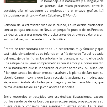
un homenaje a la naturaleza y al lenguaje de
las plantas. «Un relato preciosista, entre la
autobiografía, el cuaderno de explorador y el ensayo gráfico. [...]
Virtuosismo en tinta». —Marta Caballero,
El Mundo
Cansada de la estresante vida de la ciudad, Laura decide trasladarse
con su pareja a una casa en Nevà, un pequeño pueblo de los Pirineos.
La idea es pasar tres meses de prueba antes de atreverse a dar el gran
salto y, tal vez, mudarse de forma definitiva.
Pronto se reencontrará con todo un ecosistema muy familiar y que
casi había olvidado: el de su infancia en la fría tierra de Teruel rodeada
del lenguaje de las flores, los árboles y las plantas, así como el de toda
una estirpe de mujeres comprometidas con el amor y el conocimiento
de la naturaleza que le inocularon el «furor botánico». Su bisabuela
Pilar, que curaba los desánimos con azafrán y la planta de San Juan; su
abuela Carmen, con la que Laura recogía la aceituna; su madre, que
sigue mandándole alcoholes para friegas, y su hermana Marina, que
calma las rabi?tas de su hija con aceites esenciales.
Entre recuerdos entretejidos con espléndidas ilustraciones, paseos
por los senderos de los bosques para recoger setas, proyectos para su
nueva casa y consejos para ajardinar nuestras vidas, Laura nos