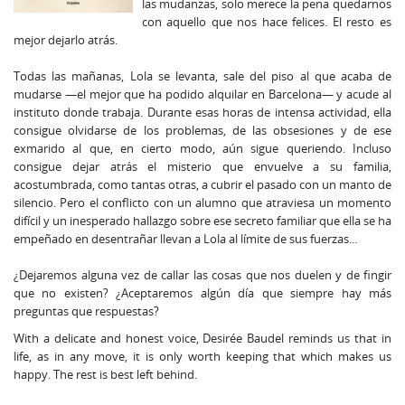
las mudanzas, solo merece la pena quedarnos
con aquello que nos hace felices. El resto es
mejor dejarlo atrás.
Todas las mañanas, Lola se levanta, sale del piso al que acaba de
mudarse —el mejor que ha podido alquilar en Barcelona— y acude al
instituto donde trabaja. Durante esas horas de intensa actividad, ella
consigue olvidarse de los problemas, de las obsesiones y de ese
exmarido al que, en cierto modo, aún sigue queriendo. Incluso
consigue dejar atrás el misterio que envuelve a su familia,
acostumbrada, como tantas otras, a cubrir el pasado con un manto de
silencio. Pero el conflicto con un alumno que atraviesa un momento
difícil y un inesperado hallazgo sobre ese secreto familiar que ella se ha
empeñado en desentrañar llevan a Lola al límite de sus fuerzas...
¿Dejaremos alguna vez de callar las cosas que nos duelen y de fingir
que no existen? ¿Aceptaremos algún día que siempre hay más
preguntas que respuestas?
With a delicate and honest voice, Desirée Baudel reminds us that in
life, as in any move, it is only worth keeping that which makes us
happy. The rest is best left behind.