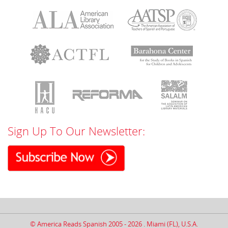
Sign Up To Our Newsletter:
© America Reads Spanish 2005 - 2026 . Miami (FL), U.S.A.