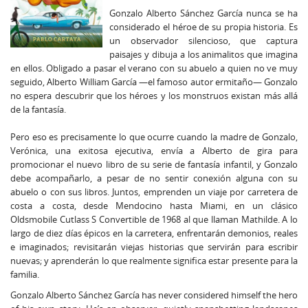
Gonzalo Alberto Sánchez García nunca se ha
considerado el héroe de su propia historia. Es
un observador silencioso, que captura
paisajes y dibuja a los animalitos que imagina
en ellos. Obligado a pasar el verano con su abuelo a quien no ve muy
seguido, Alberto William García —el famoso autor ermitaño— Gonzalo
no espera descubrir que los héroes y los monstruos existan más allá
de la fantasía.
Pero eso es precisamente lo que ocurre cuando la madre de Gonzalo,
Verónica, una exitosa ejecutiva, envía a Alberto de gira para
promocionar el nuevo libro de su serie de fantasía infantil, y Gonzalo
debe acompañarlo, a pesar de no sentir conexión alguna con su
abuelo o con sus libros. Juntos, emprenden un viaje por carretera de
costa a costa, desde Mendocino hasta Miami, en un clásico
Oldsmobile Cutlass S Convertible de 1968 al que llaman Mathilde. A lo
largo de diez días épicos en la carretera, enfrentarán demonios, reales
e imaginados; revisitarán viejas historias que servirán para escribir
nuevas; y aprenderán lo que realmente significa estar presente para la
familia.
Gonzalo Alberto Sánchez García has never considered himself the hero