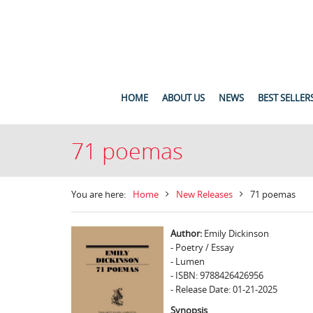
HOME
ABOUT US
NEWS
BEST SELLER
71 poemas
You are here:
Home
New Releases
71 poemas
Author:
Emily Dickinson
- Poetry / Essay
- Lumen
- ISBN: 9788426426956
- Release Date: 01-21-2025
Synopsis