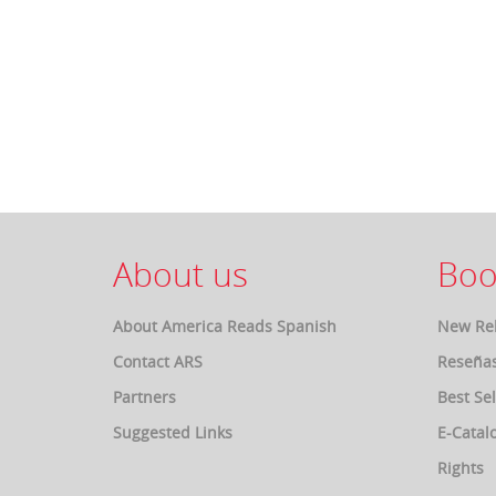
About us
Boo
About America Reads Spanish
New Re
Contact ARS
Reseña
Partners
Best Sel
Suggested Links
E-Catal
Rights