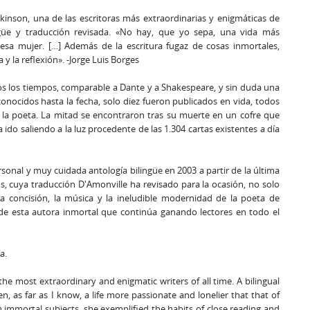
inson, una de las escritoras más extraordinarias y enigmáticas de
ngüe y traducción revisada. «No hay, que yo sepa, una vida más
 esa mujer. […] Además de la escritura fugaz de cosas inmortales,
a y la reflexión». -Jorge Luis Borges
os los tiempos, comparable a Dante y a Shakespeare, y sin duda una
nocidos hasta la fecha, solo diez fueron publicados en vida, todos
 la poeta. La mitad se encontraron tras su muerte en un cofre que
ido saliendo a la luz procedente de las 1.304 cartas existentes a día
sonal y muy cuidada antología bilingüe en 2003 a partir de la última
os, cuya traducción D'Amonville ha revisado para la ocasión, no solo
a concisión, la música y la ineludible modernidad de la poeta de
 de esta autora inmortal que continúa ganando lectores en todo el
a.
he most extraordinary and enigmatic writers of all time. A bilingual
, as far as I know, a life more passionate and lonelier that that of
n immortal subjects, she exemplified the habits of close reading and