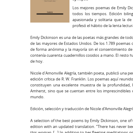
Los mejores poemas de Emily Dick
todos los tiempos. Edición bili
apasionada y solitaria que la de
profesó el hábito de la lenta lectur
Emily Dickinson es una de las poetas más grandes de tod
de las mayores de Estados Unidos. De los 1.789 poemas co
de forma anónima y la mayoría sin el consentimiento de
contenía cuarenta cuadernillos cosidos a mano. El resto ha 
de hoy.
Nicole d'Amonville Alegría, también poeta, publicó una per
edición crítica de R. W. Franklin. Los poemas aquí reunid
constituyen una excelente muestra de la profundidad, l
Amherst, sino que se cuentan entre los imprescindibles
mundo.
Edición, selección y traducción de Nicole d’Amonville Alegrí
A selection of the best poems by Emily Dickinson, one of t
edition with an updated translation. “There has never been
this woman. […] In addition to her fleeting meditations o