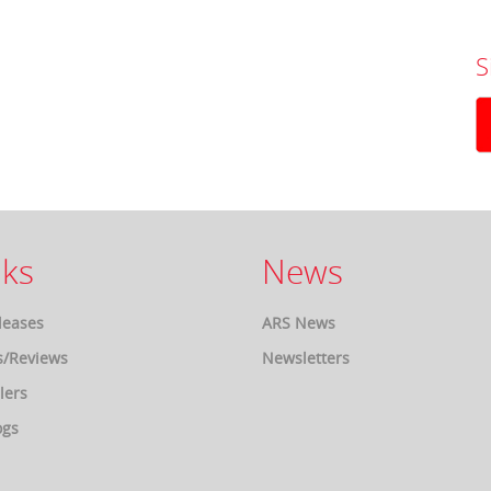
S
ks
News
leases
ARS News
s/Reviews
Newsletters
lers
ogs