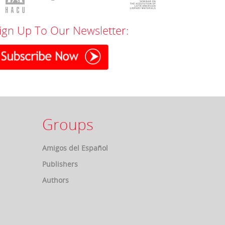
ign Up To Our Newsletter:
Groups
Amigos del Español
Publishers
Authors