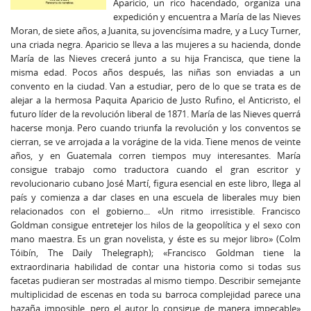
Aparicio, un rico hacendado, organiza una
expedición y encuentra a María de las Nieves
Moran, de siete años, a Juanita, su jovencísima madre, y a Lucy Turner,
una criada negra. Aparicio se lleva a las mujeres a su hacienda, donde
María de las Nieves crecerá junto a su hija Francisca, que tiene la
misma edad. Pocos años después, las niñas son enviadas a un
convento en la ciudad. Van a estudiar, pero de lo que se trata es de
alejar a la hermosa Paquita Aparicio de Justo Rufino, el Anticristo, el
futuro líder de la revolución liberal de 1871. María de las Nieves querrá
hacerse monja. Pero cuando triunfa la revolución y los conventos se
cierran, se ve arrojada a la vorágine de la vida. Tiene menos de veinte
años, y en Guatemala corren tiempos muy interesantes. María
consigue trabajo como traductora cuando el gran escritor y
revolucionario cubano José Martí, figura esencial en este libro, llega al
país y comienza a dar clases en una escuela de liberales muy bien
relacionados con el gobierno... «Un ritmo irresistible. Francisco
Goldman consigue entretejer los hilos de la geopolítica y el sexo con
mano maestra. Es un gran novelista, y éste es su mejor libro» (Colm
Tóibín, The Daily Thelegraph); «Francisco Goldman tiene la
extraordinaria habilidad de contar una historia como si todas sus
facetas pudieran ser mostradas al mismo tiempo. Describir semejante
multiplicidad de escenas en toda su barroca complejidad parece una
hazaña imposible, pero el autor lo consigue de manera impecable»