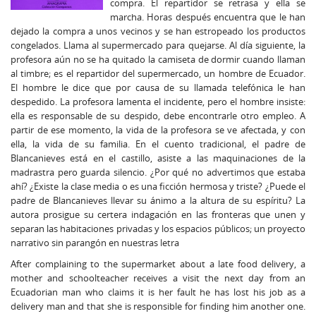
compra. El repartidor se retrasa y ella se
marcha. Horas después encuentra que le han
dejado la compra a unos vecinos y se han estropeado los productos
congelados. Llama al supermercado para quejarse. Al día siguiente, la
profesora aún no se ha quitado la camiseta de dormir cuando llaman
al timbre; es el repartidor del supermercado, un hombre de Ecuador.
El hombre le dice que por causa de su llamada telefónica le han
despedido. La profesora lamenta el incidente, pero el hombre insiste:
ella es responsable de su despido, debe encontrarle otro empleo. A
partir de ese momento, la vida de la profesora se ve afectada, y con
ella, la vida de su familia. En el cuento tradicional, el padre de
Blancanieves está en el castillo, asiste a las maquinaciones de la
madrastra pero guarda silencio. ¿Por qué no advertimos que estaba
ahí? ¿Existe la clase media o es una ficción hermosa y triste? ¿Puede el
padre de Blancanieves llevar su ánimo a la altura de su espíritu? La
autora prosigue su certera indagación en las fronteras que unen y
separan las habitaciones privadas y los espacios públicos; un proyecto
narrativo sin parangón en nuestras letra
After complaining to the supermarket about a late food delivery, a
mother and schoolteacher receives a visit the next day from an
Ecuadorian man who claims it is her fault he has lost his job as a
delivery man and that she is responsible for finding him another one.