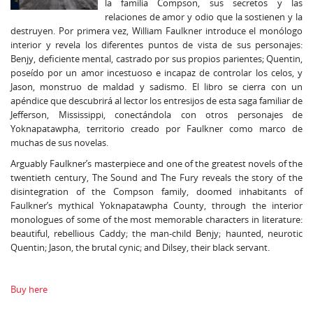
la familia Compson, sus secretos y las
relaciones de amor y odio que la sostienen y la
destruyen. Por primera vez, William Faulkner introduce el monólogo
interior y revela los diferentes puntos de vista de sus personajes:
Benjy, deficiente mental, castrado por sus propios parientes; Quentin,
poseído por un amor incestuoso e incapaz de controlar los celos, y
Jason, monstruo de maldad y sadismo. El libro se cierra con un
apéndice que descubrirá al lector los entresijos de esta saga familiar de
Jefferson, Mississippi, conectándola con otros personajes de
Yoknapatawpha, territorio creado por Faulkner como marco de
muchas de sus novelas.
Arguably Faulkner’s masterpiece and one of the greatest novels of the
twentieth century, The Sound and The Fury reveals the story of the
disintegration of the Compson family, doomed inhabitants of
Faulkner’s mythical Yoknapatawpha County, through the interior
monologues of some of the most memorable characters in literature:
beautiful, rebellious Caddy; the man-child Benjy; haunted, neurotic
Quentin; Jason, the brutal cynic; and Dilsey, their black servant.
Buy here