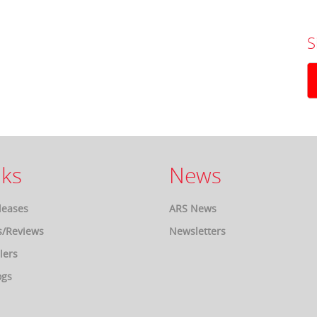
S
ks
News
leases
ARS News
s/Reviews
Newsletters
lers
ogs