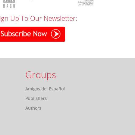
ign Up To Our Newsletter:
Groups
Amigos del Español
Publishers
Authors