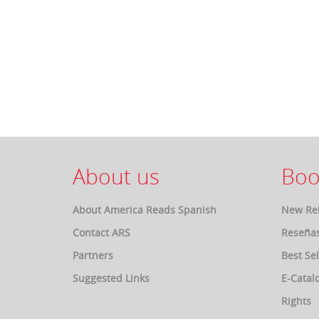
About us
Boo
About America Reads Spanish
New Re
Contact ARS
Reseña
Partners
Best Sel
Suggested Links
E-Catal
Rights