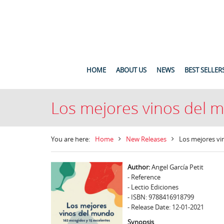
HOME
ABOUT US
NEWS
BEST SELLER
Los mejores vinos del 
You are here:
Home
New Releases
Los mejores v
Author:
Angel García Petit
- Reference
- Lectio Ediciones
- ISBN: 9788416918799
- Release Date: 12-01-2021
Synopsis