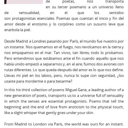
de poetas, nos transporta
en su tercer poemario a un universo lleno
de sensualidad, en el que los sentidos
son protagonistas esenciales. Poemas que cuentan el inicio y fin del
amor desde el erotismo y lo corpóreo como un susurro leve que
enarbola la piel.
Desde Madrid a Londres pasando por París, el mundo fue nuestro por
un instante. Nos quemamos en el fuego, nos revolcamos en la tierra y
nos empapamos en el mar. Tan vivos, tan libres; todo lo probamos.
Pero entendimos que estábamos ante el fin cuando aquello que nos
había unido empezó a separarnos y, en el aire, fuimos dos aviones con
rutas diferentes. Lo que queda después del amor es lo que nos define.
Llevas mi piel en los labios, pero, nunca lo supe con seguridad, ¿los
usaste para morderme o para besarme?
In this his third collection of poems Miguel Gane, a leading author of a
new generation of poets, transports us to a universe full of sensuality
in which the senses are essential protagonists. Poems that tell the
beginning and the end of love from eroticism to the physical touch,
like a slight whisper that gently goes under your skin.
From Madrid to London via Paris, the world was ours for an instant.