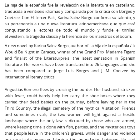
La hija de la española fue la revelación de la literatura en castellano,
traducida a veintiséis idiomas y comparada por la crítica con Borges y
Coetzee. Con El Tercer País, Karina Sainz Borgo confirma su talento, y
su pertenencia a una nueva literatura latinoamericana que que está
conquistando a lectores de todo el mundo y funde el thriller,
el western, la tragedia clásica y la herencia de los maestros del boom.
A new novel by Karina Sainz Borgo, author of La hija de la española / It
Would Be Night in Caracas, winner of the Grand Prix Madame Figaro
and finalist of the Literaturpreis: the latest sensation in Spanish
literature. Her works have been translated into 26 languages and she
has been compared to Jorge Luis Borges and J. M. Coetzee by
international literary critics.
Angustias Romero flees by crossing the border. Her husband, stricken
with fever, could barely help her carry the shoe boxes where they
carried their dead babies on the journey, before leaving her in the
Third Country, the illegal cemetery of the mythical Visitation. Friends
and sometimes rivals, the two women will fight against a hostile
landscape where the only law is dictated by those who are armed,
where keeping time is done with fish, parties, and the mysterious toys
that people leave in the children’s graves, while danger and violence
are constantly growing, blurring the boundaries between life and