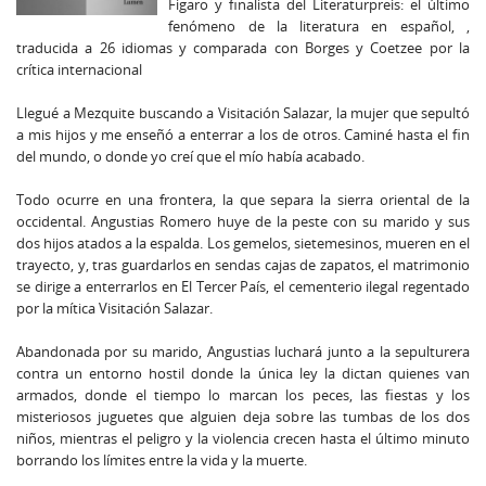
Figaro y finalista del Literaturpreis: el último
fenómeno de la literatura en español, ,
traducida a 26 idiomas y comparada con Borges y Coetzee por la
crítica internacional
Llegué a Mezquite buscando a Visitación Salazar, la mujer que sepultó
a mis hijos y me enseñó a enterrar a los de otros. Caminé hasta el fin
del mundo, o donde yo creí que el mío había acabado.
Todo ocurre en una frontera, la que separa la sierra oriental de la
occidental. Angustias Romero huye de la peste con su marido y sus
dos hijos atados a la espalda. Los gemelos, sietemesinos, mueren en el
trayecto, y, tras guardarlos en sendas cajas de zapatos, el matrimonio
se dirige a enterrarlos en El Tercer País, el cementerio ilegal regentado
por la mítica Visitación Salazar.
Abandonada por su marido, Angustias luchará junto a la sepulturera
contra un entorno hostil donde la única ley la dictan quienes van
armados, donde el tiempo lo marcan los peces, las fiestas y los
misteriosos juguetes que alguien deja sobre las tumbas de los dos
niños, mientras el peligro y la violencia crecen hasta el último minuto
borrando los límites entre la vida y la muerte.